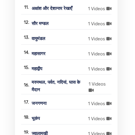
11.
1 Videos
अक्षांश और देशान्तर रेखाएँ
12.
1 Videos
सौर मण्डल
13.
1 Videos
वायुमंडल
14.
1 Videos
महासागर
15.
1 Videos
महाद्वीप
मरुस्थल, पर्वत, नदियां, घास के
1 Videos
16.
मैदान
17.
1 Videos
जनगणना
18.
1 Videos
भूकंप
19.
1 Videos
ज्वालामुखी