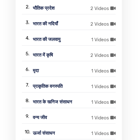
2.
2 Videos
भौतिक प्रदेश
3.
2 Videos
भारत की नदियाँ
4.
1 Videos
भारत की जलवायु
5.
2 Videos
भारत में कृषि
6.
1 Videos
मृदा
7.
1 Videos
प्राकृतिक वनस्पति
8.
1 Videos
भारत के खनिज संसाधन
9.
1 Videos
वन्य जीव
10.
1 Videos
ऊर्जा संसाधन