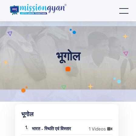
भूगोल
भूगोल
1.
1 Videos
भारत - स्थिति एवं विस्तार