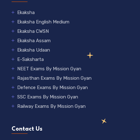
Ekaksha
Ekaksha English Medium
Ekaksha CWSN
Ekaksha Assam
Ekaksha Udaan
E-Saksharta
NEET Exams By Mission Gyan
Rajasthan Exams By Mission Gyan
Defence Exams By Mission Gyan
SSC Exams By Mission Gyan
Railway Exams By Mission Gyan
Contact Us