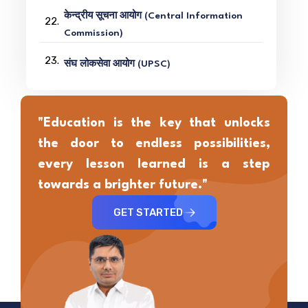
केन्द्रीय सूचना आयोग (Central Information
22.
Commission)
23.
संघ लोकसेवा आयोग (UPSC)
"Education is the key that unlocks
the door to endless possibilities,
every lesson learned is a step
towards a brighter future."
GET STARTED