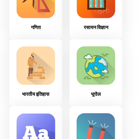
गणित
रसायन विज्ञान
भारतीय इतिहास
भूगोल