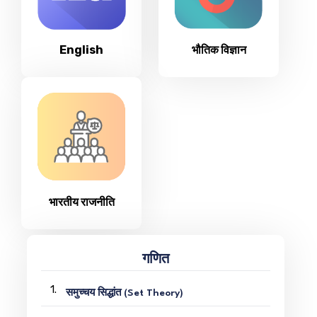
English
भौतिक विज्ञान
भारतीय राजनीति
गणित
1.
समुच्चय सिद्धांत (Set Theory)